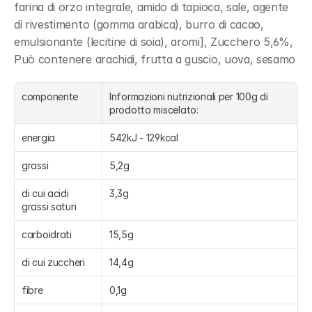
farina di orzo integrale, amido di tapioca, sale, agente 
di rivestimento (gomma arabica), burro di cacao, 
emulsionante (lecitine di soia), aromi], Zucchero 5,6%, 
Può contenere arachidi, frutta a guscio, uova, sesamo
componente
Informazioni nutrizionali per 100g di 
prodotto miscelato:
energia
542kJ - 129kcal
grassi
5,2g
di cui acidi 
3,3g
grassi saturi
carboidrati
15,5g
di cui zuccheri
14,4g
fibre
0,1g