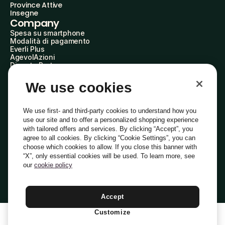
Province Attive
Insegne
Company
Spesa su smartphone
Modalità di pagamento
Everli Plus
AgevolAzioni
Diventa Partner
Advertise with Us
Everli Shoppers
We use cookies
About Us
Scopri chi siamo
Everli News
We use first- and third-party cookies to understand how you
Domande frequenti
use our site and to offer a personalized shopping experience
Lavora con noi
with tailored offers and services. By clicking “Accept”, you
Diventa Shopper
agree to all cookies. By clicking “Cookie Settings”, you can
Investitori
choose which cookies to allow. If you close this banner with
Privacy
Cookie
Preferenze Cookie
“X”, only essential cookies will be used. To learn more, see
Termini e Condizioni
Codice Etico
our
cookie policy
Indirizzo PEC: everli@pec.it - indirizzo DPO: dpo@everli.com
Copyright © 2014-2026 Everli Global Inc.
Italiano
Accept
Customize
1
Aggiungi Al Carrello