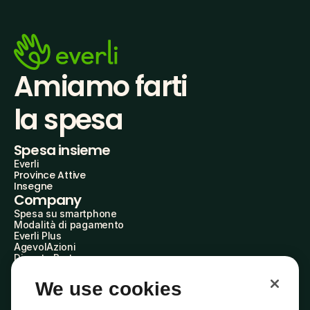
Amiamo farti
la spesa
Spesa insieme
Everli
Province Attive
Insegne
Company
Spesa su smartphone
Modalità di pagamento
Everli Plus
AgevolAzioni
Diventa Partner
Advertise with Us
Everli Shoppers
We use cookies
About Us
Scopri chi siamo