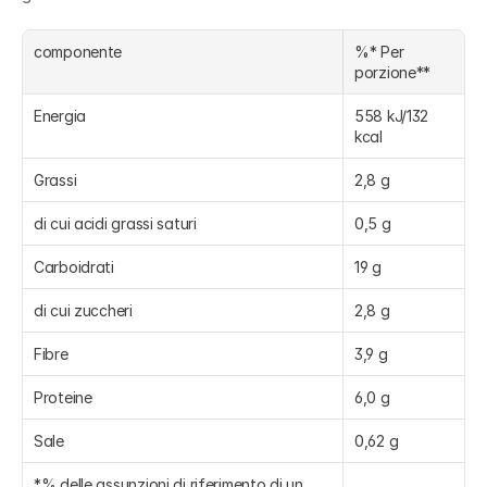
componente
%* Per 
porzione**
Energia
558 kJ/132 
kcal
Grassi
2,8 g
di cui acidi grassi saturi
0,5 g
Carboidrati
19 g
di cui zuccheri
2,8 g
Fibre
3,9 g
Proteine
6,0 g
Sale
0,62 g
*% delle assunzioni di riferimento di un 