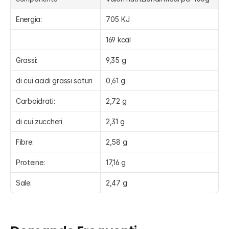
Energia:
705 KJ
169 kcal
Grassi:
9,35 g
di cui acidi grassi saturi
0,61 g
Carboidrati:
2,72 g
di cui zuccheri
2,31 g
Fibre:
2,58 g
Proteine:
17,16 g
Sale:
2,47 g