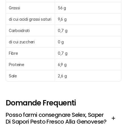
Grassi
56 g
di cui acidi grassi saturi
9,6 g
Carboidrati
0,7 g
di cui zuccheri
0 g
Fibre
0,7 g
Proteine
6,9 g
Sale
2,6 g
Domande Frequenti
Posso farmi consegnare Selex, Saper 
Di Sapori Pesto Fresco Alla Genovese?