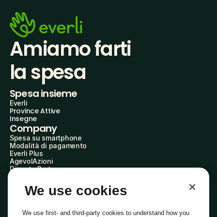
Amiamo farti
la spesa
Spesa insieme
Everli
Province Attive
Insegne
Company
Spesa su smartphone
Modalità di pagamento
Everli Plus
AgevolAzioni
Diventa Partner
Advertise with Us
Everli Shoppers
We use cookies
About Us
Scopri chi siamo
Everli News
We use first- and third-party cookies to understand how you