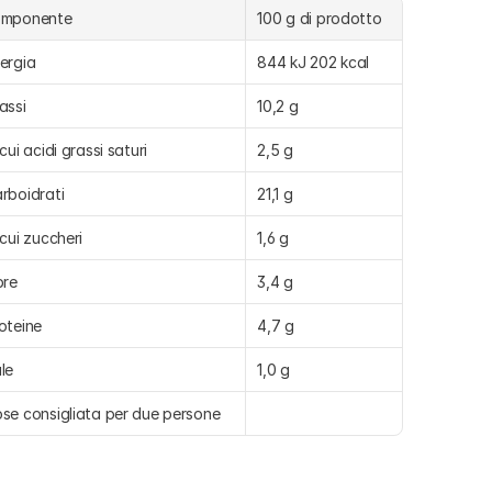
omponente
100 g di prodotto
ergia
844 kJ 202 kcal
assi
10,2 g
 cui acidi grassi saturi
2,5 g
rboidrati
21,1 g
 cui zuccheri
1,6 g
bre
3,4 g
oteine
4,7 g
le
1,0 g
se consigliata per due persone