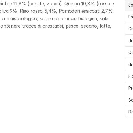
abile 11,8% (carote, zucca), Quinoa 10,8% (rossa e 
c
oliva 9%, Riso rosso 5,4%, Pomodori essiccati 2,7%, 
En
i mais biologico, scorza di arancia biologica, sale 
ntenere tracce di crostacei, pesce, sedano, latte, 
Gr
di
Ca
di
Fi
Pr
Sa
Do