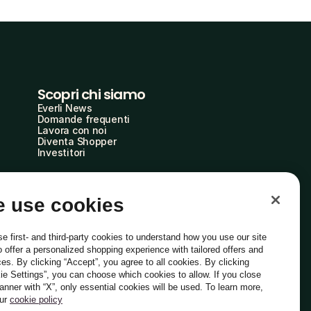
Scopri chi siamo
Everli News
Domande frequenti
Lavora con noi
Diventa Shopper
Investitori
 use cookies
e first- and third-party cookies to understand how you use our site
o offer a personalized shopping experience with tailored offers and
ces. By clicking “Accept”, you agree to all cookies. By clicking
ie Settings”, you can choose which cookies to allow. If you close
Italiano
banner with “X”, only essential cookies will be used. To learn more,
our
cookie policy