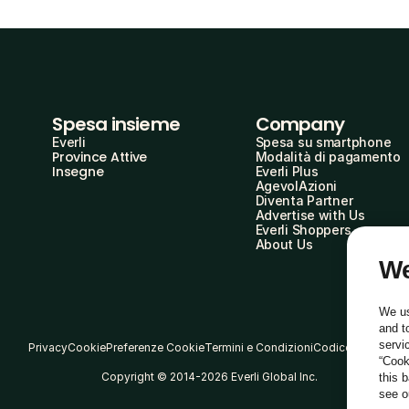
Spesa insieme
Company
Everli
Spesa su smartphone
Province Attive
Modalità di pagamento
Insegne
Everli Plus
AgevolAzioni
Diventa Partner
Advertise with Us
Everli Shoppers
About Us
We
We us
and t
servi
Privacy
Cookie
Preferenze Cookie
Termini e Condizioni
Codice Etico
“Cook
Copyright © 2014-2026 Everli Global Inc.
this 
see 