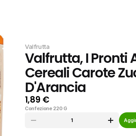
Valfrutta
Valfrutta, I Pronti 
Cereali Carote Zuc
D'Arancia
1,89 €
Confezione 220 G
1
Aggiu