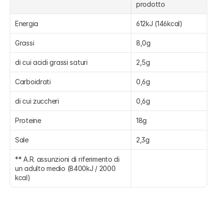
prodotto
Energia
612kJ (146kcal)
Grassi
8,0g
di cui acidi grassi saturi
2,5g
Carboidrati
0,6g
di cui zuccheri
0,6g
Proteine
18g
Sale
2,3g
** A.R. assunzioni di riferimento di 
un adulto medio (8400kJ / 2000 
kcal)