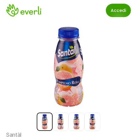
Accedi
Santàl