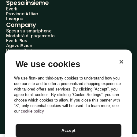
Spesa insieme
Everli
Province Attive
Insegne
Company
Spesa su smartphone
Modalità di pagamento
Everli Plus
AgevolAzioni
Diventa Partner
Advertise with Us
Everli Shoppers
We use cookies
About Us
Scopri chi siamo
Everli News
We use first- and third-party cookies to understand how you
Domande frequenti
use our site and to offer a personalized shopping experience
Lavora con noi
with tailored offers and services. By clicking “Accept”, you
Diventa Shopper
agree to all cookies. By clicking “Cookie Settings”, you can
Investitori
choose which cookies to allow. If you close this banner with
Privacy
Cookie
Preferenze Cookie
“X”, only essential cookies will be used. To learn more, see
Termini e Condizioni
Codice Etico
our
cookie policy
Indirizzo PEC: everli@pec.it - indirizzo DPO: dpo@everli.com
Copyright © 2014-2026 Everli Global Inc.
Italiano
Accept