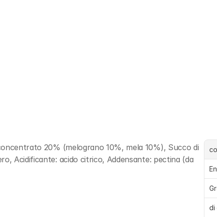
 concentrato 20% (melograno 10%, mela 10%), Succo di 
c
 Acidificante: acido citrico, Addensante: pectina (da 
En
Gr
di