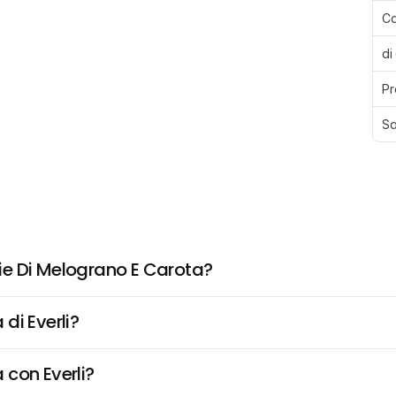
Ca
di
Pr
Sa
ie Di Melograno E Carota?
di Everli?
 con Everli?