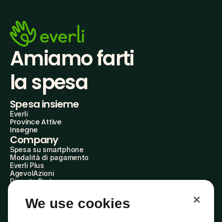
Amiamo farti
la spesa
Spesa insieme
Everli
Province Attive
Insegne
Company
Spesa su smartphone
Modalità di pagamento
Everli Plus
AgevolAzioni
Diventa Partner
Advertise with Us
Everli Shoppers
We use cookies
About Us
Scopri chi siamo