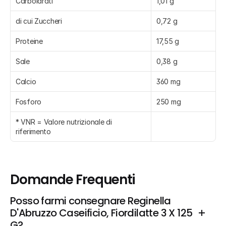
Carboidrati
1,01 g
di cui Zuccheri
0,72 g
Proteine
17,55 g
Sale
0,38 g
Calcio
360 mg
Fosforo
250 mg
* VNR = Valore nutrizionale di 
riferimento
Domande Frequenti
Posso farmi consegnare Reginella 
D'Abruzzo Caseificio, Fiordilatte 3 X 125 
G?