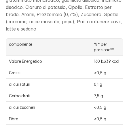
glutammato monosodico, guanilato disodico, inosinato 
disodico, Cloruro di potassio, Cipolla, Estratto per 
brodo, Aromi, Prezzemolo (0,7%), Zucchero, Spezie 
(curcuma, noce moscata, pepe), Può contenere uovo, 
latte e sedano
componente
%* per 
porzione**
Valore Energetico
160 kJ/39 kcal
Grassi
<0,5 g
di cui saturi
0,1 g
Carboidrati
7,5 g
di cui zuccheri
<0,5 g
Fibre
<0,5 g