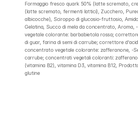
Formaggio fresco quark 50% (latte scremato, crema
(latte scremato, fermenti lattici), Zucchero, Pur
albicocche), Sciroppo di glucosio-fruttosio, Amido 
Gelatina, Succo di mela da concentrato, Aroma, -
vegetale colorante: barbabietola rossa; correttore
di guar, farina di semi di carrube; correttore d'acid
concentrato vegetale colorante: zafferanone, -Se a
carrube; concentrati vegetali coloranti: zafferanone
(vitamina B2), vitamina D3, vitamina B12, Prodott
glutine