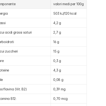
omponente
valori medi per 100g
ergia
503 kJ/120 kcal
assi
4,2 g
 cui acidi grassi saturi
2,7 g
rboidrati
16 g
 cui zuccheri
15 g
bre
0,3 g
oteine
4,3 g
le
0,08 g
boflavina (Vit. B2)
0,39 mg
tamina B12:
0,70 mcg