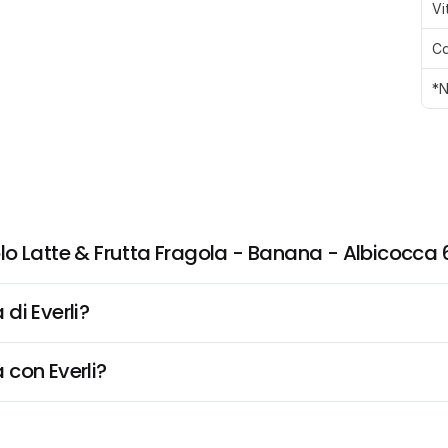
Vi
Ca
*N
o Latte & Frutta Fragola - Banana - Albicocca 
di Everli?
 con Everli?