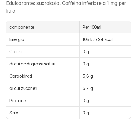
Edulcorante: sucralosio, Caffeina inferiore a 1 mg per 
litro
componente
Per 100ml
Energia
103 kJ / 24 kcal
Grassi
0 g
di cui acidi grassi saturi
0 g
Carboidrati
5,8 g
di cui zuccheri
5,7 g
Proteine
0 g
Sale
0 g