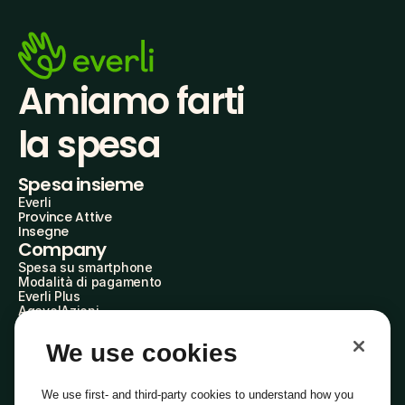
Amiamo farti
la spesa
Spesa insieme
Everli
Province Attive
Insegne
Company
Spesa su smartphone
Modalità di pagamento
Everli Plus
AgevolAzioni
Diventa Partner
Advertise with Us
We use cookies
Everli Shoppers
About Us
Scopri chi siamo
We use first- and third-party cookies to understand how you
Everli News