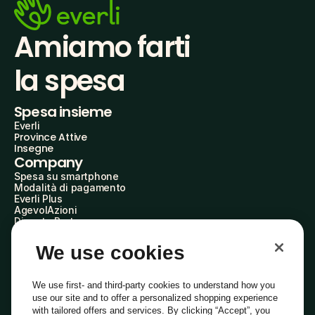
Amiamo farti
la spesa
Spesa insieme
Everli
Province Attive
Insegne
Company
Spesa su smartphone
Modalità di pagamento
Everli Plus
AgevolAzioni
Diventa Partner
Advertise with Us
Everli Shoppers
We use cookies
About Us
Scopri chi siamo
Everli News
We use first- and third-party cookies to understand how you
Domande frequenti
use our site and to offer a personalized shopping experience
Lavora con noi
with tailored offers and services. By clicking “Accept”, you