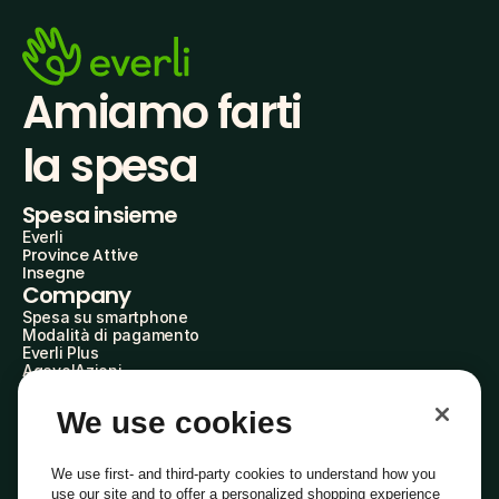
Amiamo farti
la spesa
Spesa insieme
Everli
Province Attive
Insegne
Company
Spesa su smartphone
Modalità di pagamento
Everli Plus
AgevolAzioni
Diventa Partner
Advertise with Us
We use cookies
Everli Shoppers
About Us
Scopri chi siamo
We use first- and third-party cookies to understand how you
Everli News
use our site and to offer a personalized shopping experience