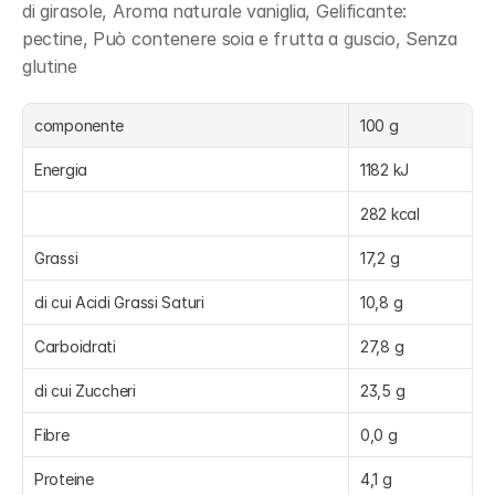
di girasole, Aroma naturale vaniglia, Gelificante: 
pectine, Può contenere soia e frutta a guscio, Senza 
glutine
componente
100 g
Energia
1182 kJ
282 kcal
Grassi
17,2 g
di cui Acidi Grassi Saturi
10,8 g
Carboidrati
27,8 g
di cui Zuccheri
23,5 g
Fibre
0,0 g
Proteine
4,1 g