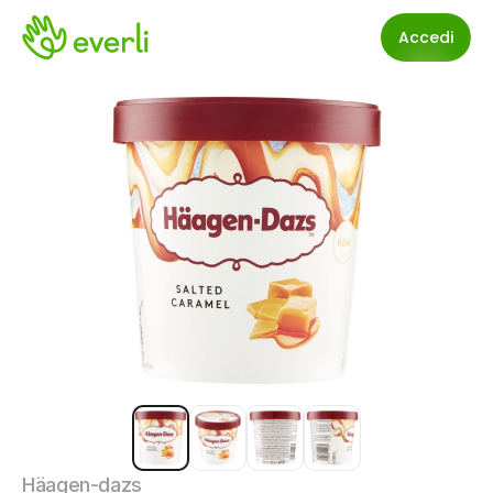
Accedi
Häagen-dazs