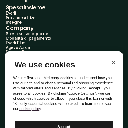
Spesa insieme
Everli
Province Attive
Insegne
Company
Spesa su smartphone
Modalità di pagamento
Everli Plus
AgevolAzioni
Diventa Partner
Advertise with Us
Everli Shoppers
We use cookies
About Us
Scopri chi siamo
Everli News
We use first- and third-party cookies to understand how you
Domande frequenti
use our site and to offer a personalized shopping experience
Lavora con noi
with tailored offers and services. By clicking “Accept”, you
Diventa Shopper
agree to all cookies. By clicking “Cookie Settings”, you can
Investitori
choose which cookies to allow. If you close this banner with
Privacy
Cookie
Preferenze Cookie
“X”, only essential cookies will be used. To learn more, see
Termini e Condizioni
Codice Etico
our
cookie policy
Indirizzo PEC: everli@pec.it - indirizzo DPO: dpo@everli.com
Copyright © 2014-2026 Everli Global Inc.
Italiano
Accept