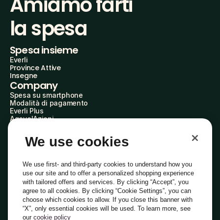
Amiamo farti
la spesa
Spesa insieme
Everli
Province Attive
Insegne
Company
Spesa su smartphone
Modalità di pagamento
Everli Plus
AgevolAzioni
Diventa Partner
Advertise with Us
We use cookies
Everli Shoppers
About Us
Scopri chi siamo
We use first- and third-party cookies to understand how you
Everli News
use our site and to offer a personalized shopping experience
Domande frequenti
with tailored offers and services. By clicking “Accept”, you
Lavora con noi
agree to all cookies. By clicking “Cookie Settings”, you can
Diventa Shopper
choose which cookies to allow. If you close this banner with
Investitori
“X”, only essential cookies will be used. To learn more, see
Privacy
Cookie
Preferenze Cookie
Termini e Condizioni
Codice Etico
our
cookie policy