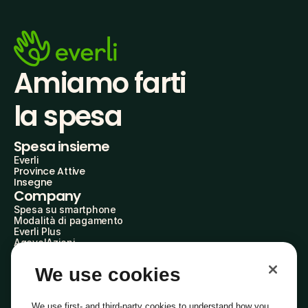
Amiamo farti
la spesa
Spesa insieme
Everli
Province Attive
Insegne
Company
Spesa su smartphone
Modalità di pagamento
Everli Plus
AgevolAzioni
Diventa Partner
Advertise with Us
We use cookies
Everli Shoppers
About Us
Scopri chi siamo
We use first- and third-party cookies to understand how you