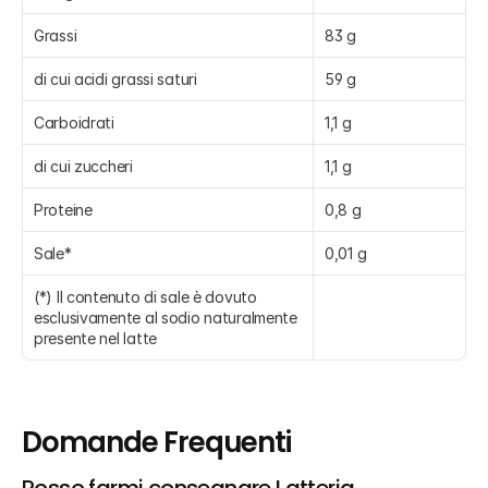
Grassi
83 g
di cui acidi grassi saturi
59 g
Carboidrati
1,1 g
di cui zuccheri
1,1 g
Proteine
0,8 g
Sale*
0,01 g
(*) Il contenuto di sale è dovuto 
esclusivamente al sodio naturalmente 
presente nel latte
Domande Frequenti