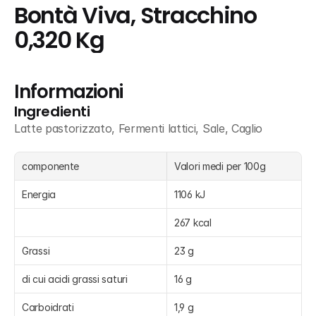
Bontà Viva, Stracchino 
0,320 Kg
Informazioni
Ingredienti
Latte pastorizzato, Fermenti lattici, Sale, Caglio
componente
Valori medi per 100g
Energia
1106 kJ
267 kcal
Grassi
23 g
di cui acidi grassi saturi
16 g
Carboidrati
1,9 g