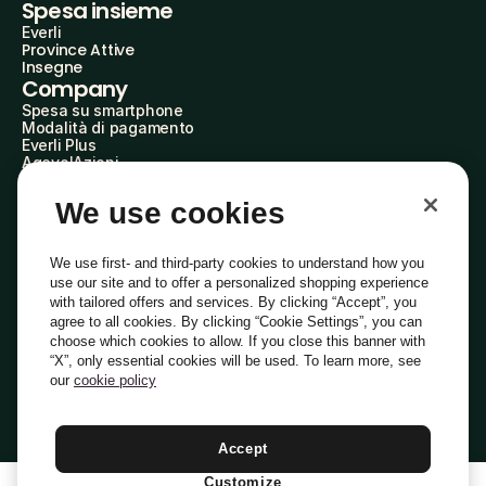
Spesa insieme
Everli
Province Attive
Insegne
Company
Spesa su smartphone
Modalità di pagamento
Everli Plus
AgevolAzioni
Diventa Partner
Advertise with Us
We use cookies
Everli Shoppers
About Us
Scopri chi siamo
We use first- and third-party cookies to understand how you
Everli News
use our site and to offer a personalized shopping experience
Domande frequenti
with tailored offers and services. By clicking “Accept”, you
Lavora con noi
agree to all cookies. By clicking “Cookie Settings”, you can
Diventa Shopper
choose which cookies to allow. If you close this banner with
Investitori
“X”, only essential cookies will be used. To learn more, see
Privacy
Cookie
Preferenze Cookie
Termini e Condizioni
Codice Etico
our
cookie policy
Copyright © 2014-2026 Everli Global Inc.
Italiano
Accept
Customize