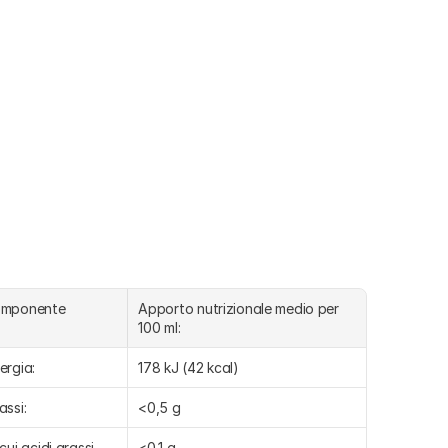
omponente
Apporto nutrizionale medio per 
100 ml:
ergia:
178 kJ (42 kcal)
assi:
<0,5 g
 cui acidi grassi 
<0,1 g