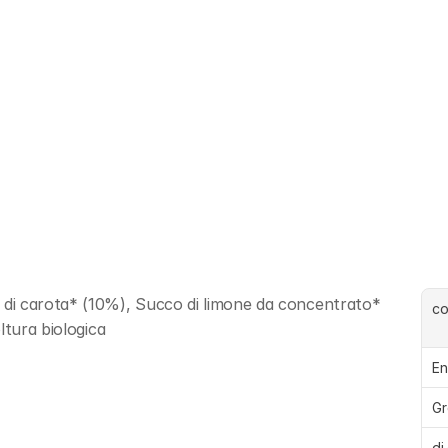
di carota* (10%), Succo di limone da concentrato* 
c
ltura biologica
En
Gr
di