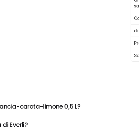
sa
Ca
di
Pr
Sa
rancia-carota-limone 0,5 L?
di Everli?