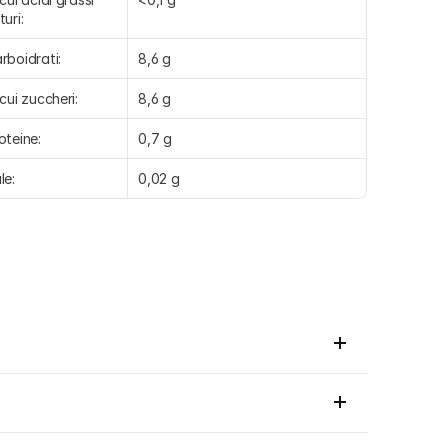
turi:
rboidrati:
8,6 g
 cui zuccheri:
8,6 g
oteine:
0,7 g
le:
0,02 g