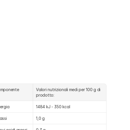
omponente
Valori nutrizionali medi per 100 g di 
prodotto:
ergia
1484 kJ - 350 kcal
assi
1,0 g
 cui acidi grassi 
0,3 g