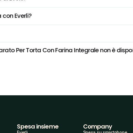
 con Everli?
to Per Torta Con Farina Integrale non è disponib
Spesa insieme
Company
Everli
Spesa su smartphone