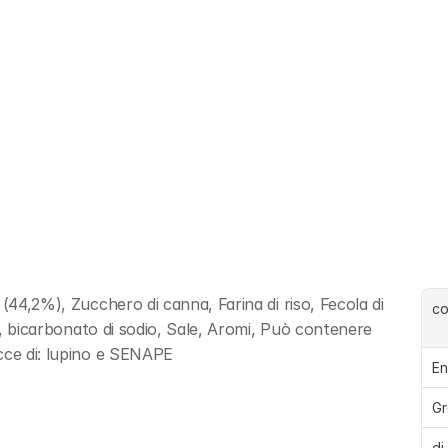
(44,2%), Zucchero di canna, Farina di riso, Fecola di 
c
io, bicarbonato di sodio, Sale, Aromi, Può contenere 
acce di: lupino e SENAPE
En
Gr
di