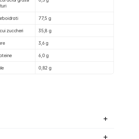
turi
rboidrati
77,5 g
 cui zuccheri
35,8 g
bre
3,6 g
oteine
6,0 g
le
0,82 g