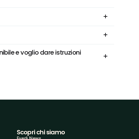
ile e voglio dare istruzioni 
Scopri chi siamo
Everli News