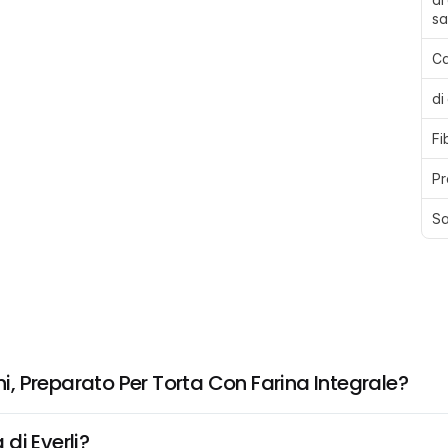
sa
Ca
di
Fi
Pr
Sa
, Preparato Per Torta Con Farina Integrale?
di Everli?