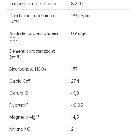
Temperatura dell'acqua
8,2 °C
Conducibilità elettrica a 
193 μS/cm
20°C
Anidride carbonica libera 
0,9 mg/L
CO₂
Elementi caratterizzanti 
(mg/L):
Bicarbonato HCO₃⁻
157
Calcio Ca²⁺
27,4
Cloruro Cl⁻
<1,0
Fluoruro F⁻
<0,05
Magnesio Mg²⁺
14,5
Nitrato NO₃⁻
2