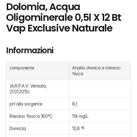
Dolomia, Acqua 
Oligominerale 0,5l X 12 Bt 
Vap Exclusive Naturale
Informazioni
componente
Analisi chimica e chimico-
fisica
(A.R.P.A.V. Venezia, 
21.01.2015)
pH alla sorgente
8,1
Residuo fisso a 180°C
114 mg/L
Durezza
12,8 °F