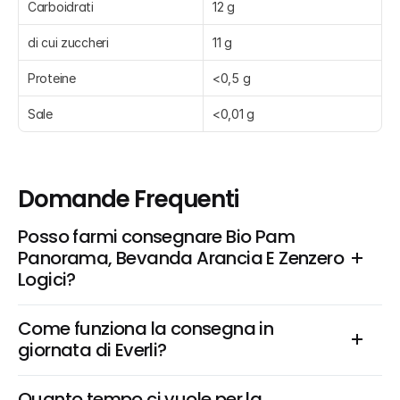
Carboidrati
12 g
di cui zuccheri
11 g
Proteine
<0,5 g
Sale
<0,01 g
Domande Frequenti
Posso farmi consegnare Bio Pam 
Panorama, Bevanda Arancia E Zenzero  
Logici?
Come funziona la consegna in 
giornata di Everli?
Quanto tempo ci vuole per la 