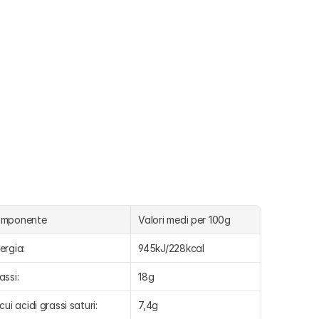
omponente
Valori medi per 100g
ergia:
945kJ/228kcal
assi:
18g
 cui acidi grassi saturi:
7,4g