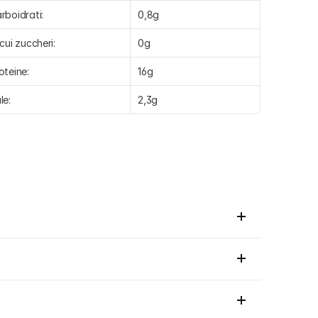
rboidrati:
0,8g
 cui zuccheri:
0g
oteine:
16g
le:
2,3g