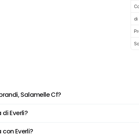
Ca
di
Pr
Sa
prandi, Salamelle Cf?
di Everli?
 con Everli?