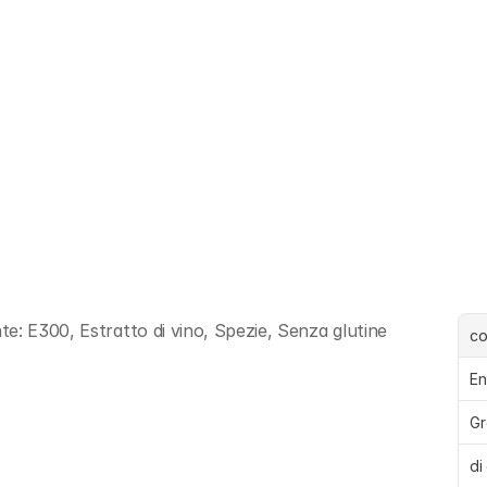
e: E300, Estratto di vino, Spezie, Senza glutine
c
En
Gr
di