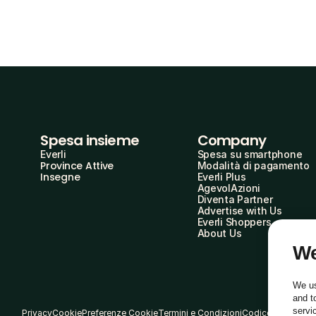
Spesa insieme
Company
Everli
Spesa su smartphone
Province Attive
Modalità di pagamento
Insegne
Everli Plus
AgevolAzioni
Diventa Partner
Advertise with Us
Everli Shoppers
About Us
We
We us
and t
servi
Privacy
Cookie
Preferenze Cookie
Termini e Condizioni
Codice Etico