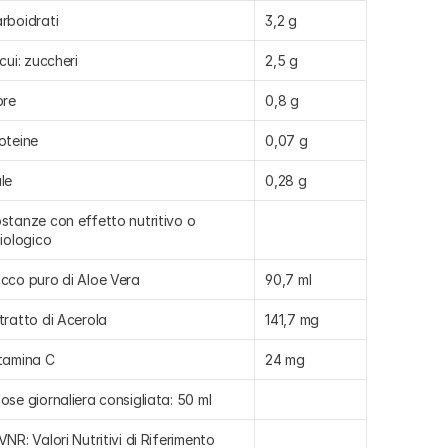
rboidrati
3,2 g
 cui: zuccheri
2,5 g
bre
0,8 g
oteine
0,07 g
le
0,28 g
stanze con effetto nutritivo o 
siologico
cco puro di Aloe Vera
90,7 ml
tratto di Acerola
141,7 mg
tamina C
24 mg
ose giornaliera consigliata: 50 ml
VNR: Valori Nutritivi di Riferimento