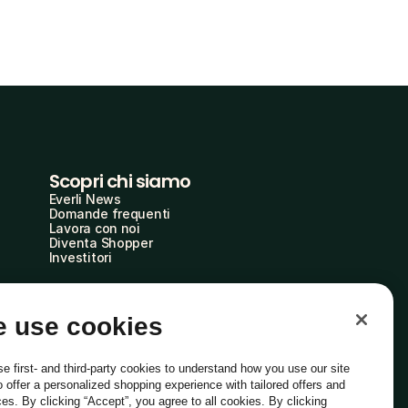
Scopri chi siamo
Everli News
Domande frequenti
Lavora con noi
Diventa Shopper
Investitori
 use cookies
e first- and third-party cookies to understand how you use our site
o offer a personalized shopping experience with tailored offers and
ces. By clicking “Accept”, you agree to all cookies. By clicking