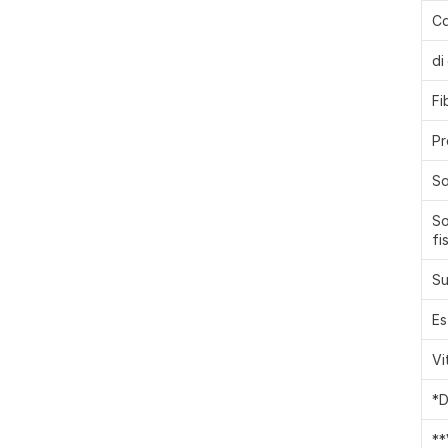
Ca
di
Fi
Pr
Sa
So
fi
Su
Es
Vi
*D
**