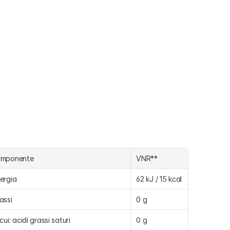
omponente
VNR**
ergia
62 kJ / 15 kcal
assi
0 g
 cui: acidi grassi saturi
0 g