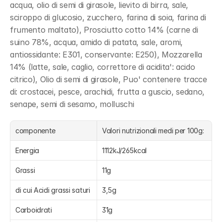
acqua, olio di semi di girasole, lievito di birra, sale, 
sciroppo di glucosio, zucchero, farina di soia, farina di 
frumento maltato), Prosciutto cotto 14% (carne di 
suino 78%, acqua, amido di patata, sale, aromi, 
antiossidante: E301, conservante: E250), Mozzarella 
14% (latte, sale, caglio, correttore di acidita': acido 
citrico), Olio di semi di girasole, Puo' contenere tracce 
di: crostacei, pesce, arachidi, frutta a guscio, sedano, 
senape, semi di sesamo, molluschi
componente
Valori nutrizionali medi per 100g:
Energia
1112kJ/265kcal
Grassi
11g
di cui Acidi grassi saturi
3,5g
Carboidrati
31g