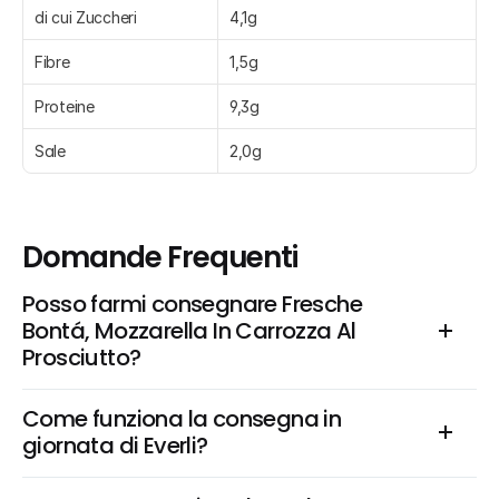
di cui Zuccheri
4,1g
Fibre
1,5g
Proteine
9,3g
Sale
2,0g
Domande Frequenti
Posso farmi consegnare Fresche 
Bontá, Mozzarella In Carrozza Al 
Prosciutto?
Come funziona la consegna in 
giornata di Everli?