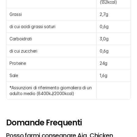
(132kcal)
Grassi
2,7g
di cui acidi grassi saturi
0,6g
Carboidrati
3,0g
di cui zuccheri
0,6g
Proteine
24g
Sale
1,6g
*Assunzioni di riferimento giornaliera di un 
adulto medio (8400kJ/2000kcal)
Domande Frequenti
Posso farmi consegnare Aia, Chicken 