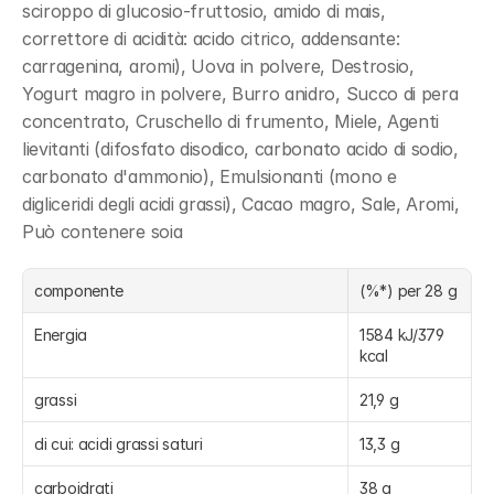
sciroppo di glucosio-fruttosio, amido di mais, 
correttore di acidità: acido citrico, addensante: 
carragenina, aromi), Uova in polvere, Destrosio, 
Yogurt magro in polvere, Burro anidro, Succo di pera 
concentrato, Cruschello di frumento, Miele, Agenti 
lievitanti (difosfato disodico, carbonato acido di sodio, 
carbonato d'ammonio), Emulsionanti (mono e 
digliceridi degli acidi grassi), Cacao magro, Sale, Aromi, 
Può contenere soia
componente
(%*) per 28 g
Energia
1584 kJ/379 
kcal
grassi
21,9 g
di cui: acidi grassi saturi
13,3 g
carboidrati
38 g