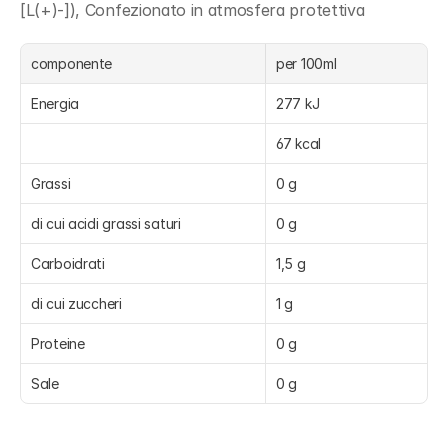
[L(+)-]), Confezionato in atmosfera protettiva
componente
per 100ml
Energia
277 kJ
67 kcal
Grassi
0 g
di cui acidi grassi saturi
0 g
Carboidrati
1,5 g
di cui zuccheri
1 g
Proteine
0 g
Sale
0 g