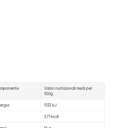
omponente
Valori nutrizionali medi per 
100g
ergia
1133 kJ
271 kcal
assi
16 g