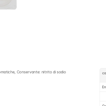
omatiche, Conservante: nitrito di sodio
c
En
Gr