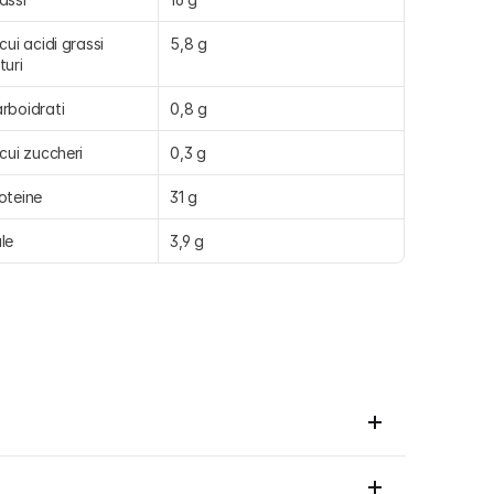
 cui acidi grassi 
5,8 g
turi
rboidrati
0,8 g
 cui zuccheri
0,3 g
oteine
31 g
le
3,9 g