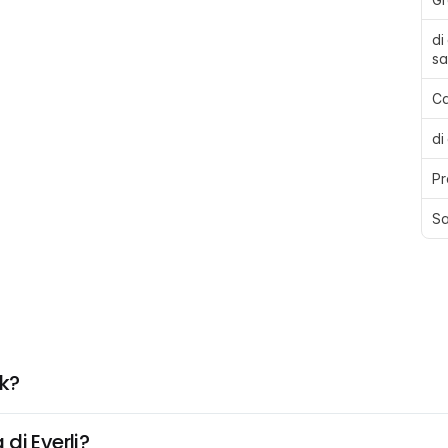
di
sa
Ca
di
Pr
Sa
k?
di Everli?