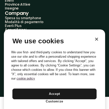
Everli
Province Attive
Insegne
Company
Spesa su smartphone
Modalità di pagamento
Everli Plus
AgevolAzioni
Diventa Partner
Advertise with Us
We use cookies
Everli Shoppers
About Us
Scopri chi siamo
We use first- and third-party cookies to understand how you
Everli News
use our site and to offer a personalized shopping experience
Domande frequenti
with tailored offers and services. By clicking “Accept”, you
Lavora con noi
agree to all cookies. By clicking “Cookie Settings”, you can
Diventa Shopper
choose which cookies to allow. If you close this banner with
Investitori
“X”, only essential cookies will be used. To learn more, see
Privacy
Cookie
Preferenze Cookie
Termini e Condizioni
Codice Etico
our
cookie policy
Copyright © 2014-2026 Everli Global Inc.
Italiano
Accept
Customize
1
Aggiungi Al Carrello