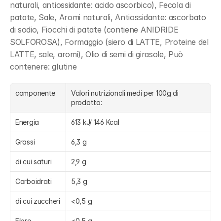
naturali, antiossidante: acido ascorbico), Fecola di 
patate, Sale, Aromi naturali, Antiossidante: ascorbato 
di sodio, Fiocchi di patate (contiene ANIDRIDE 
SOLFOROSA), Formaggio (siero di LATTE, Proteine del 
LATTE, sale, aromi), Olio di semi di girasole, Può 
contenere: glutine
componente
Valori nutrizionali medi per 100g di 
prodotto:
Energia
613 kJ/ 146 Kcal
Grassi
6,3 g
di cui saturi
2,9 g
Carboidrati
5,3 g
di cui zuccheri
<0,5 g
Fibre
<0,5 g