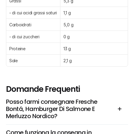
Grassi
5,3 g
- di cui acidi grassi saturi
1,1 g
Carboidrati
5,0 g
- di cui zuccheri
0 g
Proteine
13 g
Sale
2,1 g
Domande Frequenti
Posso farmi consegnare Fresche 
Bontá, Hamburger Di Salmone E 
Merluzzo Nordico?
Come funziona la consegna in 