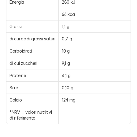
Energia
280 kJ
66 kcal
Grassi
1,1 g
di cui acidi grassi saturi
0,7 g
Carboidrati
10 g
di cui zuccheri
9,1 g
Proteine
4,1 g
Sale
0,10 g
Calcio
124 mg
*NRV = valori nutritivi 
di riferimento