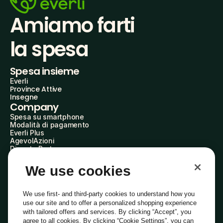
Amiamo farti
la spesa
Spesa insieme
Everli
Province Attive
Insegne
Company
Spesa su smartphone
Modalità di pagamento
Everli Plus
AgevolAzioni
Diventa Partner
Advertise with Us
Everli Shoppers
We use cookies
About Us
Scopri chi siamo
Everli News
We use first- and third-party cookies to understand how you
Domande frequenti
use our site and to offer a personalized shopping experience
Lavora con noi
with tailored offers and services. By clicking “Accept”, you
Diventa Shopper
agree to all cookies. By clicking “Cookie Settings”, you can