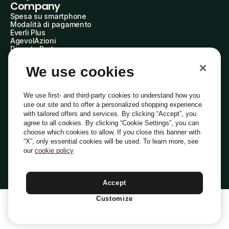
Company
Spesa su smartphone
Modalità di pagamento
Everli Plus
AgevolAzioni
Diventa Partner
Advertise with Us
Everli Shoppers
We use cookies
About Us
Scopri chi siamo
Everli News
We use first- and third-party cookies to understand how you
Domande frequenti
use our site and to offer a personalized shopping experience
Lavora con noi
with tailored offers and services. By clicking “Accept”, you
Diventa Shopper
agree to all cookies. By clicking “Cookie Settings”, you can
Investitori
choose which cookies to allow. If you close this banner with
Privacy
Cookie
Preferenze Cookie
“X”, only essential cookies will be used. To learn more, see
Termini e Condizioni
Codice Etico
our
cookie policy
Indirizzo PEC: everli@pec.it - indirizzo DPO: dpo@everli.com
Copyright © 2014-2026 Everli Global Inc.
Italiano
Accept
Customize
1
Aggiungi Al Carrello