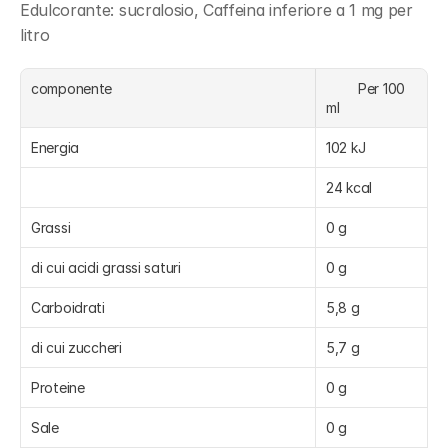
Edulcorante: sucralosio, Caffeina inferiore a 1 mg per 
litro
componente
	Per 100 
ml
Energia
102 kJ
24 kcal
Grassi
0 g
di cui acidi grassi saturi
0 g
Carboidrati
5,8 g
di cui zuccheri
5,7 g
Proteine
0 g
Sale
0 g