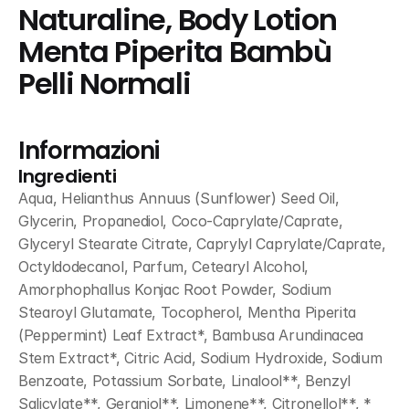
Naturaline, Body Lotion 
Menta Piperita Bambù 
Pelli Normali
Informazioni
Ingredienti
Aqua, Helianthus Annuus (Sunflower) Seed Oil, 
Glycerin, Propanediol, Coco-Caprylate/Caprate, 
Glyceryl Stearate Citrate, Caprylyl Caprylate/Caprate, 
Octyldodecanol, Parfum, Cetearyl Alcohol, 
Amorphophallus Konjac Root Powder, Sodium 
Stearoyl Glutamate, Tocopherol, Mentha Piperita 
(Peppermint) Leaf Extract*, Bambusa Arundinacea 
Stem Extract*, Citric Acid, Sodium Hydroxide, Sodium 
Benzoate, Potassium Sorbate, Linalool**, Benzyl 
Salicylate**, Geraniol**, Limonene**, Citronellol**, * 