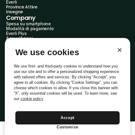
Everli
Province Attive
Insegne
Company
Spesa su smartphone
Modalità di pagamento
Everli Plus
AgevolAzioni
Diventa Partner
Advertise with Us
We use cookies
Everli Shoppers
About Us
Scopri chi siamo
We use first- and third-party cookies to understand how you
Everli News
use our site and to offer a personalized shopping experience
Domande frequenti
with tailored offers and services. By clicking “Accept”, you
Lavora con noi
agree to all cookies. By clicking “Cookie Settings”, you can
Diventa Shopper
choose which cookies to allow. If you close this banner with
Investitori
“X”, only essential cookies will be used. To learn more, see
Privacy
Cookie
Preferenze Cookie
Termini e Condizioni
Codice Etico
our
cookie policy
Copyright © 2014-2026 Everli Global Inc.
Italiano
Accept
Customize
1
Aggiungi Al Carrello