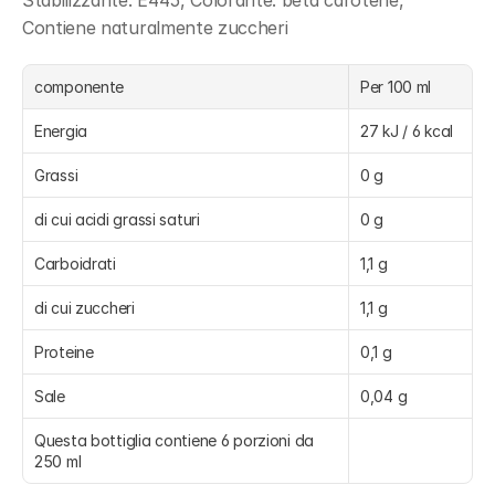
Stabilizzante: E445, Colorante: beta carotene, 
Contiene naturalmente zuccheri
componente
Per 100 ml
Energia
27 kJ / 6 kcal
Grassi
0 g
di cui acidi grassi saturi
0 g
Carboidrati
1,1 g
di cui zuccheri
1,1 g
Proteine
0,1 g
Sale
0,04 g
Questa bottiglia contiene 6 porzioni da 
250 ml