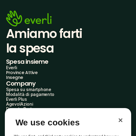
Amiamo farti
la spesa
Spesa insieme
Everli
Province Attive
Insegne
Company
Spesa su smartphone
Modalità di pagamento
Everli Plus
AgevolAzioni
Diventa Partner
Advertise with Us
Everli Shoppers
We use cookies
About Us
Scopri chi siamo
Everli News