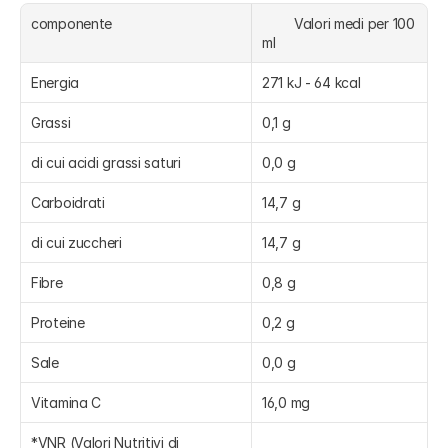
componente
	Valori medi per 100 
ml
Energia
271 kJ - 64 kcal
Grassi
0,1 g
di cui acidi grassi saturi
0,0 g
Carboidrati
14,7 g
di cui zuccheri
14,7 g
Fibre
0,8 g
Proteine
0,2 g
Sale
0,0 g
Vitamina C
16,0 mg
*VNR (Valori Nutritivi di 