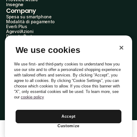
Insegne
Company
Spesa su smartphone
Modalità di pagamento
Everli Plus
AgevolAzioni
Diventa Partner
Advertise with Us
Everli Shoppers
We use cookies
About Us
Scopri chi siamo
Everli News
We use first- and third-party cookies to understand how you
Domande frequenti
use our site and to offer a personalized shopping experience
Lavora con noi
with tailored offers and services. By clicking “Accept”, you
Diventa Shopper
agree to all cookies. By clicking “Cookie Settings”, you can
Investitori
choose which cookies to allow. If you close this banner with
Privacy
Cookie
Preferenze Cookie
“X”, only essential cookies will be used. To learn more, see
Termini e Condizioni
Codice Etico
our
cookie policy
Indirizzo PEC: everli@pec.it - indirizzo DPO: dpo@everli.com
Copyright © 2014-2026 Everli Global Inc.
Italiano
Accept
Customize
1
Aggiungi Al Carrello