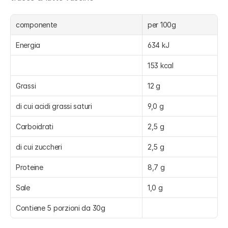
componente
per 100g
Energia
634 kJ
153 kcal
Grassi
12 g
di cui acidi grassi saturi
9,0 g
Carboidrati
2,5 g
di cui zuccheri
2,5 g
Proteine
8,7 g
Sale
1,0 g
Contiene 5 porzioni da 30g