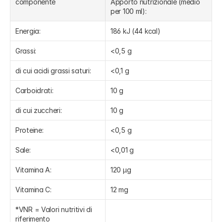
componente
Apporto nutrizionale (medio 
per 100 ml):
Energia:
186 kJ (44 kcal)
Grassi:
<0,5 g
di cui acidi grassi saturi:
<0,1 g
Carboidrati:
10 g
di cui zuccheri:
10 g
Proteine:
<0,5 g
Sale:
<0,01 g
Vitamina A:
120 μg
Vitamina C:
12 mg
*VNR = Valori nutritivi di 
riferimento