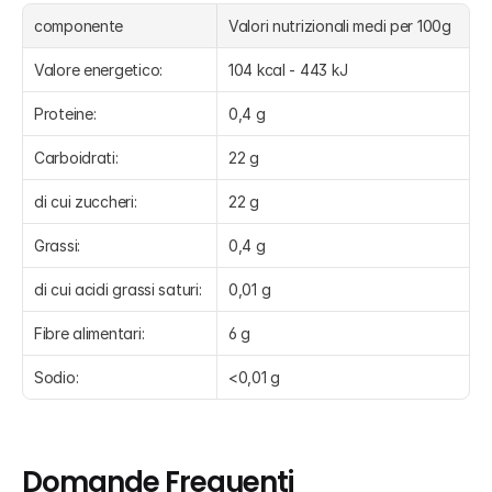
componente
Valori nutrizionali medi per 100g
Valore energetico:
104 kcal - 443 kJ
Proteine:
0,4 g
Carboidrati:
22 g
di cui zuccheri:
22 g
Grassi:
0,4 g
di cui acidi grassi saturi:
0,01 g
Fibre alimentari:
6 g
Sodio:
<0,01 g
Domande Frequenti