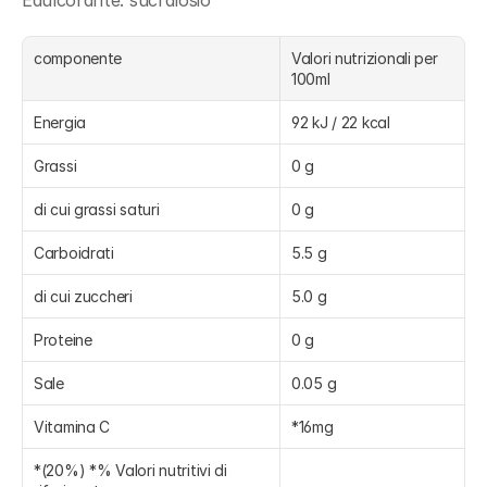
Edulcorante: sucralosio
componente
Valori nutrizionali per 
100ml
Energia
92 kJ / 22 kcal
Grassi
0 g
di cui grassi saturi
0 g
Carboidrati
5.5 g
di cui zuccheri
5.0 g
Proteine
0 g
Sale
0.05 g
Vitamina C
*16mg
*(20%) *% Valori nutritivi di 