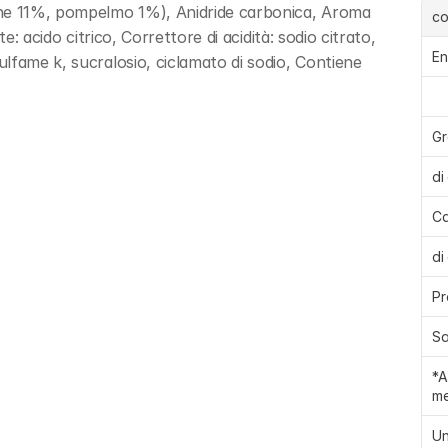
one 11%, pompelmo 1%), Anidride carbonica, Aroma 
c
e: acido citrico, Correttore di acidità: sodio citrato, 
En
lfame k, sucralosio, ciclamato di sodio, Contiene 
Gr
di
Ca
di
Pr
Sa
*A
me
Un