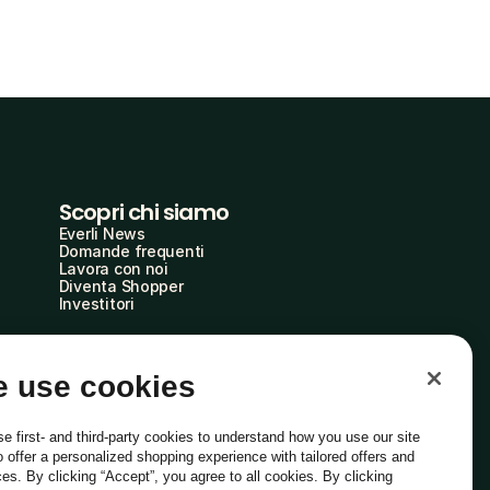
Scopri chi siamo
Everli News
Domande frequenti
Lavora con noi
Diventa Shopper
Investitori
 use cookies
e first- and third-party cookies to understand how you use our site
o offer a personalized shopping experience with tailored offers and
ces. By clicking “Accept”, you agree to all cookies. By clicking