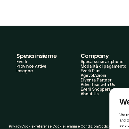
Spesa insieme
Company
Everli
Spesa su smartphone
Province Attive
Modalità di pagamento
Insegne
Everli Plus
AgevolAzioni
Diventa Partner
Advertise with Us
Everli Shoppers
About Us
We
We us
and t
servi
Privacy
Cookie
Preferenze Cookie
Termini e Condizioni
Codice Etico