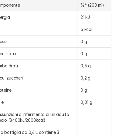
omponente
%* (200 ml)
ergia
21 kJ
5 kcal
assi
0 g
 cui saturi
0 g
rboidrati
0,5 g
 cui zuccheri
0,2 g
oteine
0 g
le
0,01 g
ssunzioni di riferimento di un adulto 
dio (8400kJ/2000kcal)
a bottiglia da 0,6 L contiene 3 