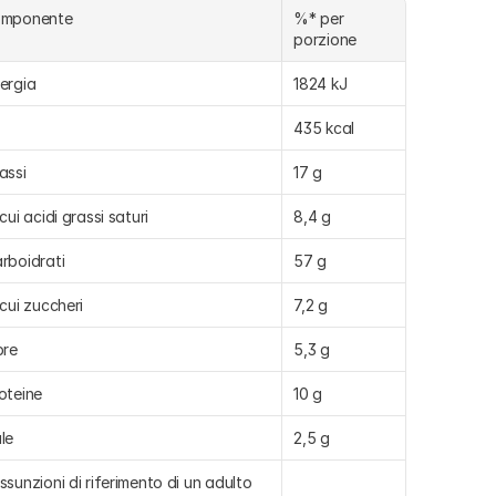
omponente
%* per 
porzione
ergia
1824 kJ
435 kcal
assi
17 g
 cui acidi grassi saturi
8,4 g
rboidrati
57 g
 cui zuccheri
7,2 g
bre
5,3 g
oteine
10 g
le
2,5 g
ssunzioni di riferimento di un adulto 