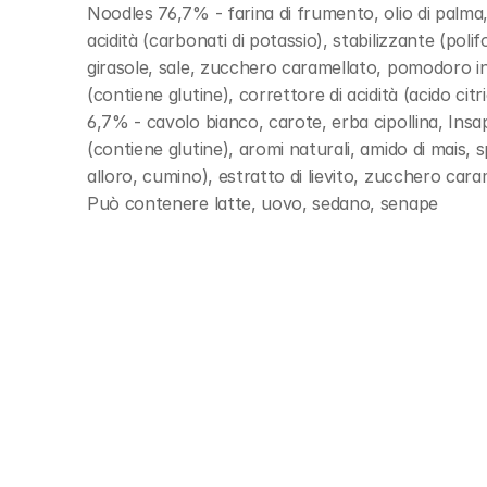
Noodles 76,7% - farina di frumento, olio di palma, g
acidità (carbonati di potassio), stabilizzante (poli
girasole, sale, zucchero caramellato, pomodoro in po
(contiene glutine), correttore di acidità (acido citri
6,7% - cavolo bianco, carote, erba cipollina, Insap
(contiene glutine), aromi naturali, amido di mais,
alloro, cumino), estratto di lievito, zucchero caramell
Può contenere latte, uovo, sedano, senape