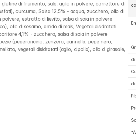
lutine di frumento, sale, aglio in polvere, correttore di 
c
fosfati), curcuma, Salsa 12,5% - acqua, zucchero, olio di 
lvere, estratto di lievito, salsa di soia in polvere 
En
co), olio di sesamo, amido di mais, Vegetali disidratati 
oritore 4,1% - zucchero, salsa di soia in polvere 
 spezie (peperoncino, zenzero, cannella, pepe nero, 
Gr
ato, vegetali disidratati (aglio, cipolla), olio di girasole, 
di
Ca
di
Fi
Pr
Sa
*A