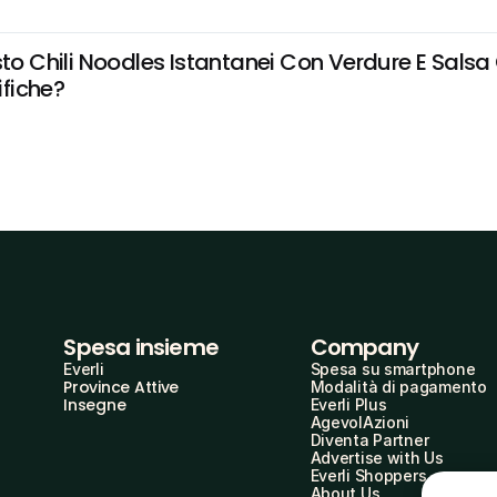
Chili Noodles Istantanei Con Verdure E Salsa Co
ifiche?
Spesa insieme
Company
Everli
Spesa su smartphone
Province Attive
Modalità di pagamento
Insegne
Everli Plus
AgevolAzioni
Diventa Partner
Advertise with Us
Everli Shoppers
About Us