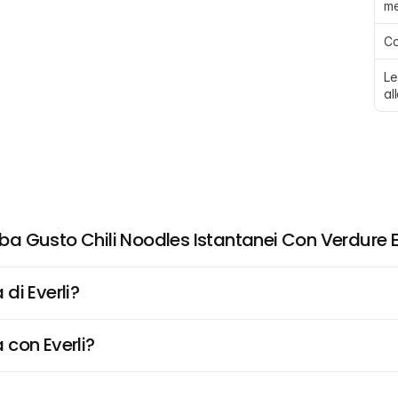
me
Co
Le
al
 Gusto Chili Noodles Istantanei Con Verdure E 
di Everli?
 con Everli?