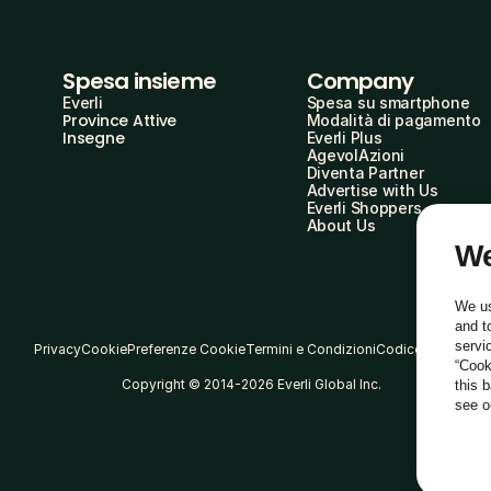
Spesa insieme
Company
Everli
Spesa su smartphone
Province Attive
Modalità di pagamento
Insegne
Everli Plus
AgevolAzioni
Diventa Partner
Advertise with Us
Everli Shoppers
About Us
We
We us
and t
servi
Privacy
Cookie
Preferenze Cookie
Termini e Condizioni
Codice Etico
“Cook
Copyright © 2014-2026 Everli Global Inc.
this 
see 