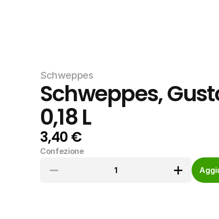
Schweppes
Schweppes, Gusto
0,18 L
3,40 €
Confezione
1
Aggiu