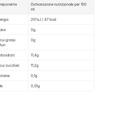
omponente
Dichiarazione nutrizionale per 100 
ml:
ergia
201 kJ / 47 kcal
assi
0g
 cui grassi 
0g
turi
rboidrati
11,4g
 cui zuccheri
11,2g
oteine
0,1g
le
0,01g