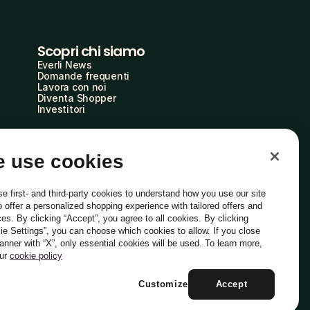
Scopri chi siamo
Everli News
Domande frequenti
Lavora con noi
Diventa Shopper
Investitori
 use cookies
e first- and third-party cookies to understand how you use our site
o offer a personalized shopping experience with tailored offers and
ces. By clicking “Accept”, you agree to all cookies. By clicking
ie Settings”, you can choose which cookies to allow. If you close
Italiano
banner with “X”, only essential cookies will be used. To learn more,
our
cookie policy
Customize
Accept