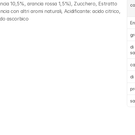
cia 10,5%, arancia rossa 1,5%), Zucchero, Estratto 
c
ia con altri aromi naturali, Acidificante: acido citrico, 
ido ascorbico
En
gr
di
sa
ca
di
pr
sa