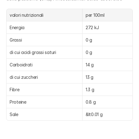
valori nutrizionali
per 100ml
Energia
272 kJ
Grassi
0 g
di cui acidi grassi saturi
0 g
Carboidrati
14 g
di cui zuccheri
13 g
Fibre
1.3 g
Proteine
0.8 g
Sale
&lt0.01 g