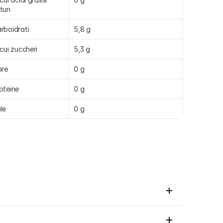
turi
rboidrati
5,8 g
 cui zuccheri
5,3 g
bre
0 g
oteine
0 g
le
0 g