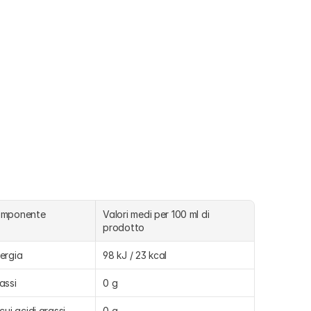
omponente
Valori medi per 100 ml di 
prodotto
ergia
98 kJ / 23 kcal
assi
0 g
 cui acidi grassi 
0 g