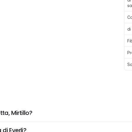
sa
Ca
di
Fi
Pr
Sa
ta, Mirtillo?
di Everli?