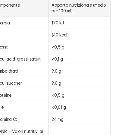
omponente
Apporto nutrizionale (medio 
per 100 ml):
ergia:
170 kJ
(40 kcal)
assi:
<0,5 g
 cui acidi grassi saturi:
<0,1 g
rboidrati:
9,0 g
 cui zuccheri:
9,0 g
oteine:
<0,5 g
le:
<0,01 g
tamina C:
24 mg
VNR = Valori nutritivi di 