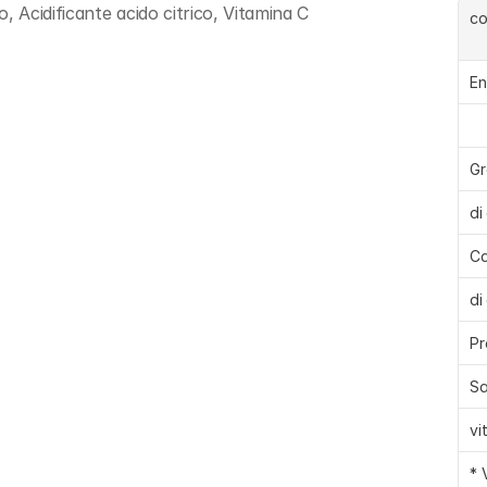
Acidificante acido citrico, Vitamina C
c
En
Gr
di
Ca
di
Pr
Sa
vi
* 