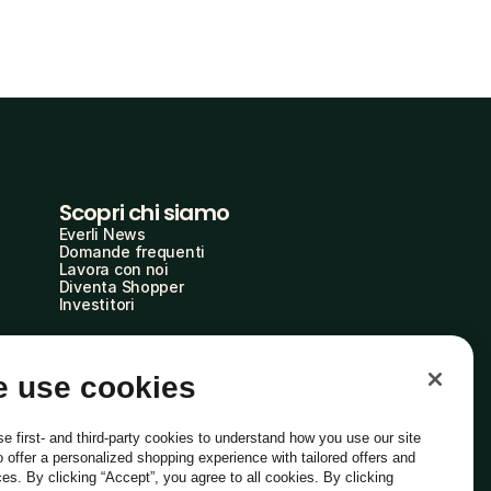
Scopri chi siamo
Everli News
Domande frequenti
Lavora con noi
Diventa Shopper
Investitori
 use cookies
e first- and third-party cookies to understand how you use our site
o offer a personalized shopping experience with tailored offers and
ces. By clicking “Accept”, you agree to all cookies. By clicking