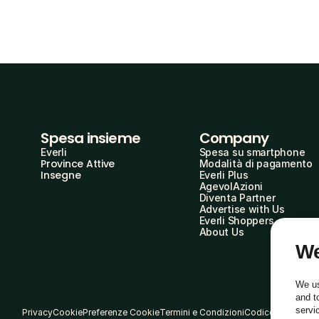
Spesa insieme
Company
Everli
Spesa su smartphone
Province Attive
Modalità di pagamento
Insegne
Everli Plus
AgevolAzioni
Diventa Partner
Advertise with Us
Everli Shoppers
About Us
We
We us
and t
servi
Privacy
Cookie
Preferenze Cookie
Termini e Condizioni
Codice Etico